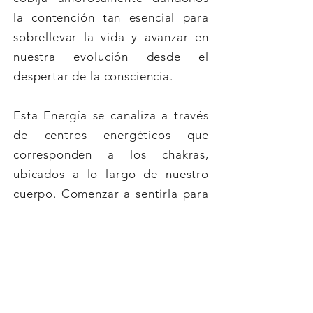
la contención tan esencial para
sobrellevar la vida y avanzar en
nuestra evolución desde el
despertar de la consciencia.
Esta Energía se canaliza a través
de centros energéticos que
corresponden a los chakras,
ubicados a lo largo de nuestro
cuerpo. Comenzar a sentirla para
gradualmente trabajar con ella,
nos da la posibilidad de iniciar el
despertar de la consciencia y con
ello, abrir nuestros ojos para
descubrir el mundo espiritual y
comprender con mayor