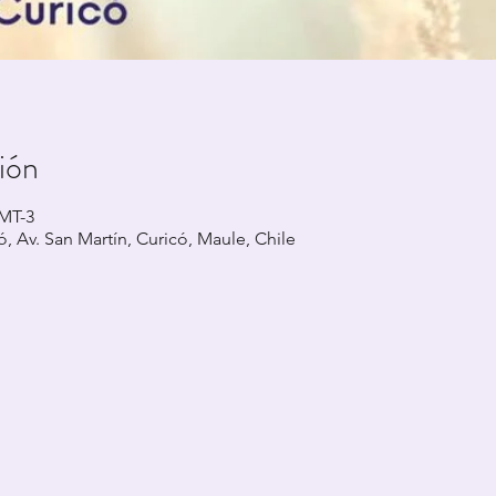
ión
GMT-3
, Av. San Martín, Curicó, Maule, Chile