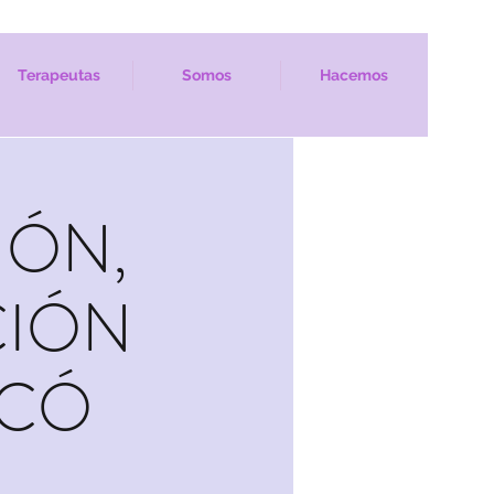
Terapeutas
Somos
Hacemos
IÓN,
CIÓN
ICÓ