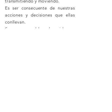
transmitiendo y moviendo.
Es ser consecuente de nuestras
acciones y decisiones que ellas
conllevan.
Soy responsable al cuidarme,
respetarme y amarme como soy.
Me hago cargo de mis virtudes y
defectos. Tengo la posibilidad
con Responsabilidad de trabajar
quien soy.
Respeto
El Respeto se vive desde el
interior de nuestro corazón hacia
lo externo de nuestra existencia.
No es posible respetar si no