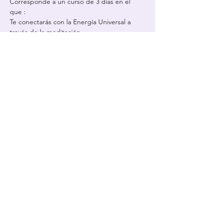
Corresponde a un curso de 3 días en el 
que :
Te conectarás con la Energía Universal a 
través de la meditación.
Tendrás una nueva toma de consciencia y 
una mayor apertura de tus chakras.
Contacto directo 
Verónica Zamora +56 9 
95054366
Más Información
Compartir este evento