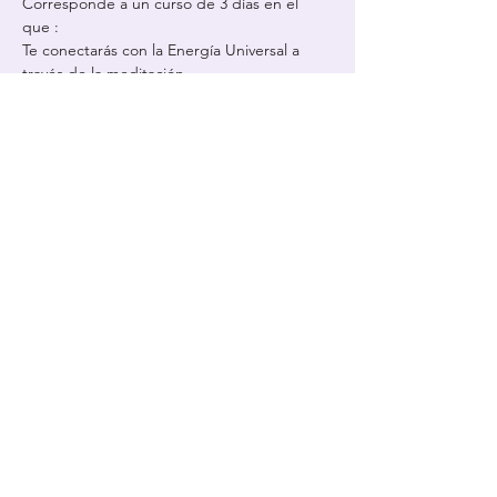
Corresponde a un curso de 3 días en el 
que :
Te conectarás con la Energía Universal a 
través de la meditación.
Tendrás una nueva toma de consciencia y 
una mayor apertura de tus chakras.
Contacto directo 
Gabriela Quiñones +56 9 
4410 9258
Más Información
Compartir este evento